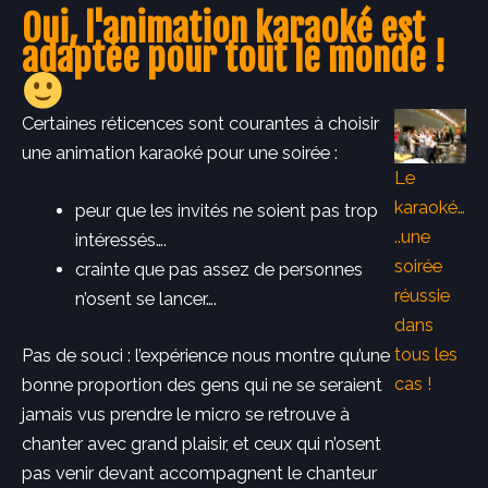
Oui, l'animation karaoké est
adaptée pour tout le monde !
Certaines réticences sont courantes à choisir
une animation karaoké pour une soirée :
Le
karaoké…
peur que les invités ne soient pas trop
..une
intéressés….
soirée
crainte que pas assez de personnes
réussie
n’osent se lancer….
dans
tous les
Pas de souci : l’expérience nous montre qu’une
cas !
bonne proportion des gens qui ne se seraient
jamais vus prendre le micro se retrouve à
chanter avec grand plaisir, et ceux qui n’osent
pas venir devant accompagnent le chanteur